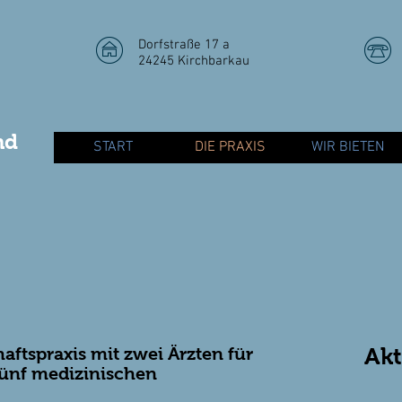
Dorfstraße 17 a
24245 Kirchbarkau
nd
START
DIE PRAXIS
WIR BIETEN
aftspraxis mit zwei Ärzten für
Akt
ünf medizinischen